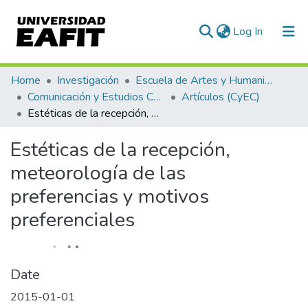
(current)
Log In
Communities & Collections
Home
Investigación
Escuela de Artes y Humanidades
Comunicación y Estudios Culturales
Artículos (CyEC)
All of DSpace
Estéticas de la recepción, meteorología de las preferencias y motivos preferenciales
Statistics
Estéticas de la recepción,
meteorología de las
preferencias y motivos
preferenciales
Date
2015-01-01