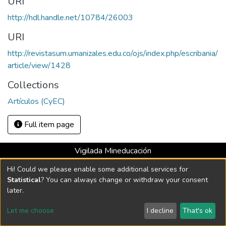
URI
http://hdl.handle.net/10784/26003
URI
http://revistasum.umanizales.edu.co/ojs/index.php/escribania/
article/view/1428
Collections
Artículos (CyEC)
Full item page
Vigilada Mineducación
Universidad con Acreditación Institucional hasta 2026 -
Hi! Could we please enable some additional services for
Resolución MEN 2158 de 2018
Statistical
? You can always change or withdraw your consent
later.
DSpace software
copyright © 2002-2026
LYRASIS
Let me choose
I decline
That's ok
Cookie settings
Send Feedback