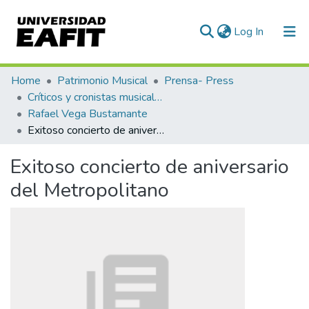
(current)
Log In
Communities & Collections
Home
Patrimonio Musical
Prensa- Press
Críticos y cronistas musicales
All of DSpace
Rafael Vega Bustamante
Exitoso concierto de aniversario del Metropolitano
Statistics
Exitoso concierto de aniversario
del Metropolitano