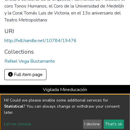
coro Tonos Humanos, el Coro de la Universidad de Medellín
y la Coral Tomás Luis de Victoria, en el 13o aniversario del
Teatro Metropolitano
URI
http://hdl.handle.net/10784/19476
Collections
Rafael Vega Bustamante
Full item page
Vigilada Mineducación
Universidad con Acreditación Institucional hasta 2026 -
Hi! Could we please enable some additional services for
Resolución MEN 2158 de 2018
Statistical
? You can always change or withdraw your consent
later.
DSpace software
copyright © 2002-2026
LYRASIS
Let me choose
I decline
That's ok
Cookie settings
Send Feedback