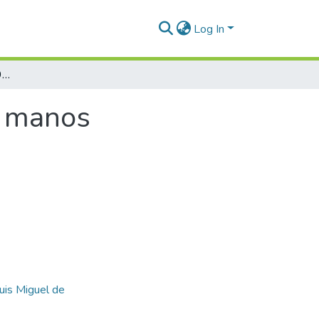
Log In
5. Pequeñeces (1944-1945) Galop a cuatro manos
o manos
uis Miguel de