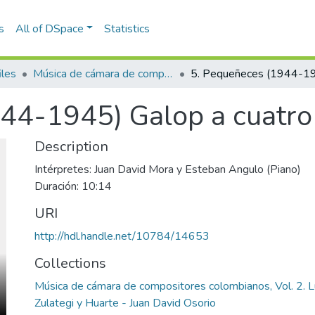
s
All of DSpace
Statistics
iles
Música de cámara de compositores colombianos, Vol. 2. Luis Miguel de Zulategi y Huarte - Juan David Osorio
944-1945) Galop a cuatr
Description
Intérpretes: Juan David Mora y Esteban Angulo (Piano)
Duración: 10:14
URI
http://hdl.handle.net/10784/14653
Collections
Música de cámara de compositores colombianos, Vol. 2. L
Zulategi y Huarte - Juan David Osorio