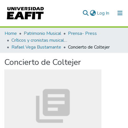
(current)
Log In
Communities & Collections
Home
Patrimonio Musical
Prensa- Press
Críticos y cronistas musicales
All of DSpace
Rafael Vega Bustamante
Concierto de Coltejer
Statistics
Concierto de Coltejer