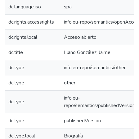
dc.language.iso
spa
dc.rights.accessrights
info:eu-repo/semantics/openAcces
dc.rights.local
Acceso abierto
dc.title
Llano González, Jaime
dc.type
info:eu-repo/semantics/other
dc.type
other
info:eu-
dc.type
repo/semantics/publishedVersion
dc.type
publishedVersion
dc.type.local
Biografía