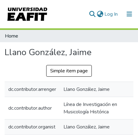
(current)
Log In
Communities & Collections
Home
All of DSpace
Llano González, Jaime
Statistics
Simple item page
dc.contributor.arrenger
Llano González, Jaime
Línea de Investigación en
dc.contributor.author
Musicología Histórica
dc.contributor.organist
Llano González, Jaime