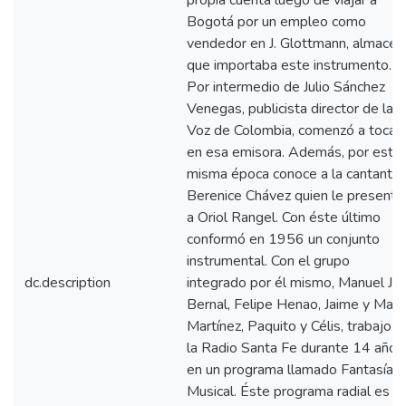
propia cuenta luego de viajar a
Bogotá por un empleo como
vendedor en J. Glottmann, almacén
que importaba este instrumento.
Por intermedio de Julio Sánchez
Venegas, publicista director de la
Voz de Colombia, comenzó a tocar
en esa emisora. Además, por esta
misma época conoce a la cantante
Berenice Chávez quien le presenta
a Oriol Rangel. Con éste último
conformó en 1956 un conjunto
instrumental. Con el grupo
dc.description
integrado por él mismo, Manuel J.
Bernal, Felipe Henao, Jaime y Mari
Martínez, Paquito y Célis, trabajo e
la Radio Santa Fe durante 14 años
en un programa llamado Fantasía
Musical. Éste programa radial es