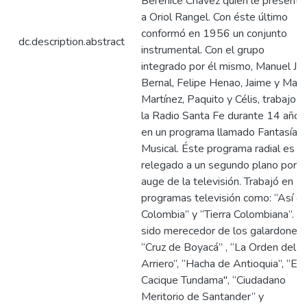
Berenice Chávez quien le presenta
a Oriol Rangel. Con éste último
conformó en 1956 un conjunto
dc.description.abstract
instrumental. Con el grupo
integrado por él mismo, Manuel J.
Bernal, Felipe Henao, Jaime y Mari
Martínez, Paquito y Célis, trabajo e
la Radio Santa Fe durante 14 años
en un programa llamado Fantasía
Musical. Éste programa radial es
relegado a un segundo plano por e
auge de la televisión. Trabajó en
programas televisión como: “Así e
Colombia” y “Tierra Colombiana”. H
sido merecedor de los galardones:
“Cruz de Boyacá” , “La Orden del
Arriero”, “Hacha de Antioquia”, “El
Cacique Tundama", “Ciudadano
Meritorio de Santander” y