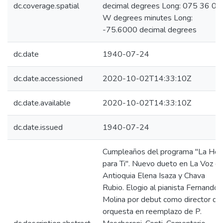
dc.coverage.spatial
decimal degrees Long: 075 36 00
W degrees minutes Long:
-75.6000 decimal degrees
dc.date
1940-07-24
dc.date.accessioned
2020-10-02T14:33:10Z
dc.date.available
2020-10-02T14:33:10Z
dc.date.issued
1940-07-24
Cumpleaños del programa "La Hor
para Ti". Nuevo dueto en La Voz d
Antioquia Elena Isaza y Chava
Rubio. Elogio al pianista Fernando
Molina por debut como director de
orquesta en reemplazo de P.