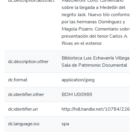
dc.description.abstract
Mascheroni. Conti. Comentario
sobre la llegada a Medellín del
negrito Jack. Nuevo trío conformad
por las hermanas Domínguez y
Magola Pizarro. Comentario sobre
presentación del tenor Carlos A.
Rivas en el exterior.
Biblioteca Luis Echavarría Villegas,
dc.description.other
Sala de Patrimonio Documental
dc.format
application/jpeg
dc.identifier.other
BDM U00989
dc.identifier.uri
http://hdl.handle.net/10784/2268
dc.language.iso
spa