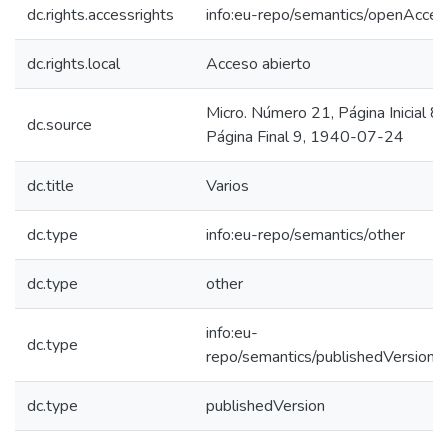
dc.rights.accessrights
info:eu-repo/semantics/openAcces
dc.rights.local
Acceso abierto
Micro. Número 21, Página Inicial 8,
dc.source
Página Final 9, 1940-07-24
dc.title
Varios
dc.type
info:eu-repo/semantics/other
dc.type
other
info:eu-
dc.type
repo/semantics/publishedVersion
dc.type
publishedVersion