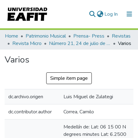
(current)
Log In
Communities & Collections
Home
Patrimonio Musical
Prensa- Press
Revistas
Revista Micro
Número 21, 24 de julio de 1940
Varios
All of DSpace
Varios
Statistics
Simple item page
dc.archivo.origen
Luis Miguel de Zulategi
dc.contributor.author
Correa, Camilo
Medellín de: Lat: 06 15 00 N
degrees minutes Lat: 6.2500