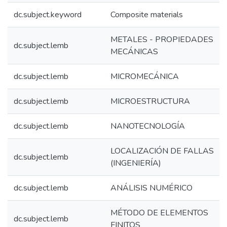
dc.subject.keyword
Composite materials
METALES - PROPIEDADES
dc.subject.lemb
MECÁNICAS
dc.subject.lemb
MICROMECÁNICA
dc.subject.lemb
MICROESTRUCTURA
dc.subject.lemb
NANOTECNOLOGÍA
LOCALIZACIÓN DE FALLAS
dc.subject.lemb
(INGENIERÍA)
dc.subject.lemb
ANÁLISIS NUMÉRICO
MÉTODO DE ELEMENTOS
dc.subject.lemb
FINITOS