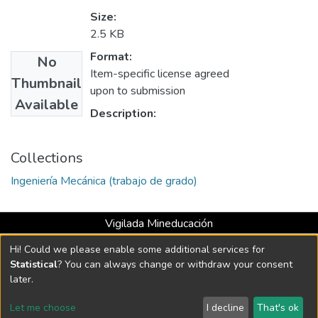
Size:
2.5 KB
Format:
No
Item-specific license agreed
Thumbnail
upon to submission
Available
Description:
Collections
Ingeniería Mecánica (trabajo de grado)
Vigilada Mineducación
Universidad con Acreditación Institucional hasta 2026 -
Hi! Could we please enable some additional services for
Resolución MEN 2158 de 2018
Statistical
? You can always change or withdraw your consent
later.
DSpace software
copyright © 2002-2026
LYRASIS
Let me choose
I decline
That's ok