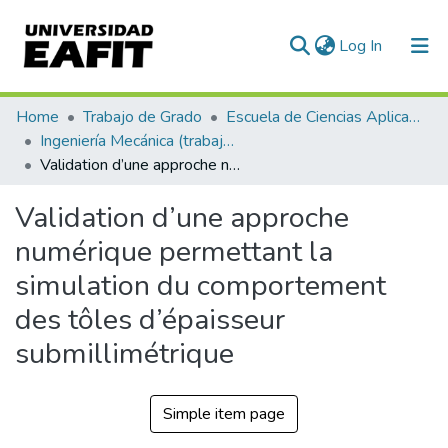
(current)
Log In
Communities & Collections
Home
Trabajo de Grado
Escuela de Ciencias Aplicadas e Ingeniería
Ingeniería Mecánica (trabajo de grado)
All of DSpace
Validation d’une approche numérique permettant la simulation du comportement des tôles d’épaisseur submillimétrique
Statistics
Validation d’une approche
numérique permettant la
simulation du comportement
des tôles d’épaisseur
submillimétrique
Simple item page