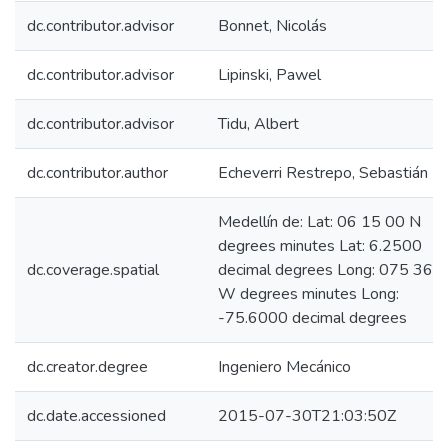
dc.contributor.advisor
Bonnet, Nicolás
dc.contributor.advisor
Lipinski, Pawel
dc.contributor.advisor
Tidu, Albert
dc.contributor.author
Echeverri Restrepo, Sebastián
Medellín de: Lat: 06 15 00 N
degrees minutes Lat: 6.2500
dc.coverage.spatial
decimal degrees Long: 075 36 
W degrees minutes Long:
-75.6000 decimal degrees
dc.creator.degree
Ingeniero Mecánico
dc.date.accessioned
2015-07-30T21:03:50Z