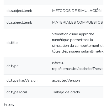
dc.subject.lemb
MÉTODOS DE SIMULACIÓN
dc.subject.lemb
MATERIALES COMPUESTOS
Validation d’une approche
numérique permettant la
dc.title
simulation du comportement des
tôles d’épaisseur submillimétriqu
info:eu-
dc.type
repo/semantics/bachelorThesis
dc.type.hasVersion
acceptedVersion
dc.type.local
Trabajo de grado
Files