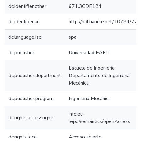
dc.identifier.other
671.3CDE184
dc.identifier.uri
http://hdl.handle.net/10784/72
dc.language.iso
spa
dc.publisher
Universidad EAFIT
Escuela de Ingeniería.
dc.publisher.department
Departamento de Ingeniería
Mecánica
dc.publisher.program
Ingeniería Mecánica
info:eu-
dc.rights.accessrights
repo/semantics/openAccess
dc.rights.local
Acceso abierto