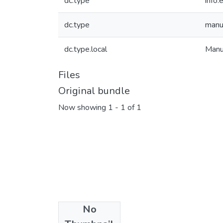
dc.type
info:
dc.type
manu
dc.type.local
Manu
Files
Original bundle
Now showing
1 - 1 of 1
No
Collections