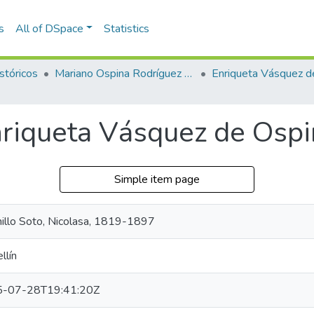
s
All of DSpace
Statistics
stóricos
Mariano Ospina Rodríguez (1826 -1912)
nriqueta Vásquez de Osp
Simple item page
millo Soto, Nicolasa, 1819-1897
llín
-07-28T19:41:20Z