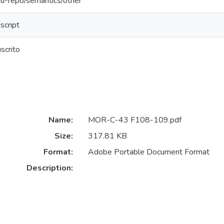
eu-repo/semantics/other
script
scrito
Name:
MOR-C-43 F108-109.pdf
Size:
317.81 KB
Format:
Adobe Portable Document Format
Description: