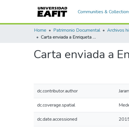
Communities & Collection
Home
Patrimonio Documental
Archivos hi
Carta enviada a Enriqueta Vásquez de Ospina, Guatemala
Carta enviada a E
dc.contributor.author
Jara
dc.coverage.spatial
Mede
dc.date.accessioned
2015