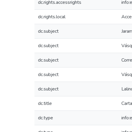
dc.rights.accessrights
info
dc.rights.local
Acce
dc.subject
Jara
dc.subject
Vásq
dc.subject
Corre
dc.subject
Vásq
dc.subject
Lali
dc.title
Cart
dc.type
info: