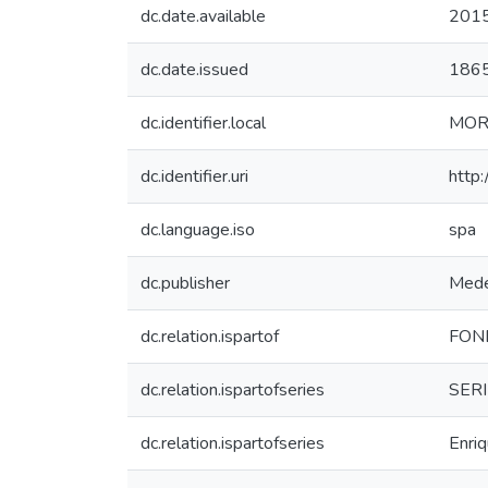
dc.date.available
2015
dc.date.issued
186
dc.identifier.local
MOR
dc.identifier.uri
http
dc.language.iso
spa
dc.publisher
Mede
dc.relation.ispartof
FOND
dc.relation.ispartofseries
SERI
dc.relation.ispartofseries
Enri