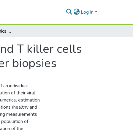
Log In
Hepatitis C virus dynamics with viral load and T killer cells and hepatic damage monitoring without liver biopsies
d T killer cells
er biopsies
f an individual
tion of their viral
numerical estimation
tions (healthy and
using measurements
e population of
ation of the