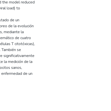
and the model reduced
ral load) to
estado de un
toreo de la evolución
as, mediante la
emático de cuatro
lulas T citotóxicas),
s. También se
ye significativamente
te la medición de la
ocitos sanos,
 la enfermedad de un