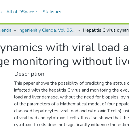
s
All of DSpace
Statistics
Ciencia
Ingeniería y Ciencia, Vol. 06, Núm. 11 (2010)
ynamics with viral load an
e monitoring without liv
Description
This paper shows the possibility of predicting the status o
infected with the hepatitis C virus and monitoring the evolu
load and liver damage, without the need for biopsies, by 
of the parameters of a Mathematical model of four popula
diseased hepatocytes, viral load and cytotoxic T cells), 
of viral load and cytotoxic T cells. It is also shown that th
cytotoxic T cells does not significantly influence the estim