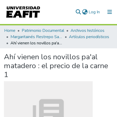
(current)
Log In
Communities & Collections
Home
Patrimonio Documental
Archivos históricos
Margaritainés Restrepo Santamaría
Artículos periodísticos
All of DSpace
Ahí vienen los novillos pa'al matadero : el precio de la carne 1
Statistics
Ahí vienen los novillos pa'al
matadero : el precio de la carne
1