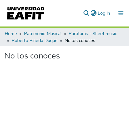
(current)
Log In
Communities & Collections
Home
Patrimonio Musical
Partituras - Sheet music
Roberto Pineda Duque
No los conoces
All of DSpace
No los conoces
Statistics