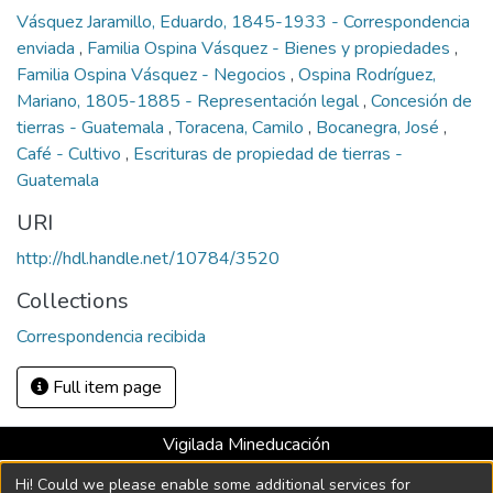
Vásquez Jaramillo, Eduardo, 1845-1933 - Correspondencia
enviada
,
Familia Ospina Vásquez - Bienes y propiedades
,
Familia Ospina Vásquez - Negocios
,
Ospina Rodríguez,
Mariano, 1805-1885 - Representación legal
,
Concesión de
tierras - Guatemala
,
Toracena, Camilo
,
Bocanegra, José
,
Café - Cultivo
,
Escrituras de propiedad de tierras -
Guatemala
URI
http://hdl.handle.net/10784/3520
Collections
Correspondencia recibida
Full item page
Vigilada Mineducación
Universidad con Acreditación Institucional hasta 2026 -
Hi! Could we please enable some additional services for