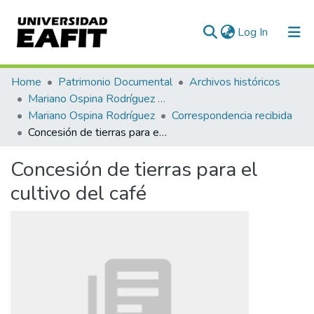
(current)
Log In
Communities & Collections
Home
Patrimonio Documental
Archivos históricos
Mariano Ospina Rodríguez (1826 -1912)
All of DSpace
Mariano Ospina Rodríguez
Correspondencia recibida
Concesión de tierras para el cultivo del café
Statistics
Concesión de tierras para el
cultivo del café