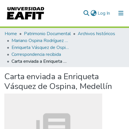
(current)
Log In
Communities & Collections
Home
Patrimonio Documental
Archivos históricos
Mariano Ospina Rodríguez (1826 -1912)
All of DSpace
Enriqueta Vásquez de Ospina
Correspondencia recibida
Statistics
Carta enviada a Enriqueta Vásquez de Ospina, Medellín
Carta enviada a Enriqueta
Vásquez de Ospina, Medellín