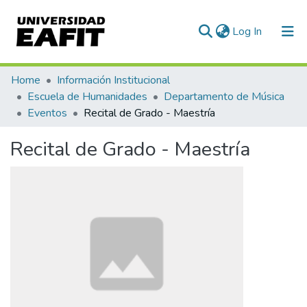
(current)
Log In
Communities & Collections
Home
Información Institucional
Escuela de Humanidades
Departamento de Música
All of DSpace
Eventos
Recital de Grado - Maestría
Statistics
Recital de Grado - Maestría