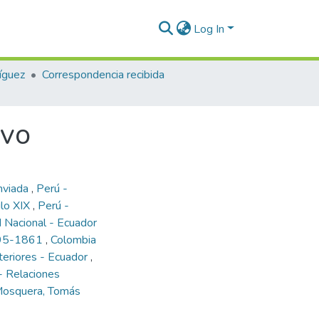
Log In
íguez
Correspondencia recibida
rvo
nviada
,
Perú -
glo XIX
,
Perú -
 Nacional - Ecuador
795-1861
,
Colombia
teriores - Ecuador
,
- Relaciones
osquera, Tomás