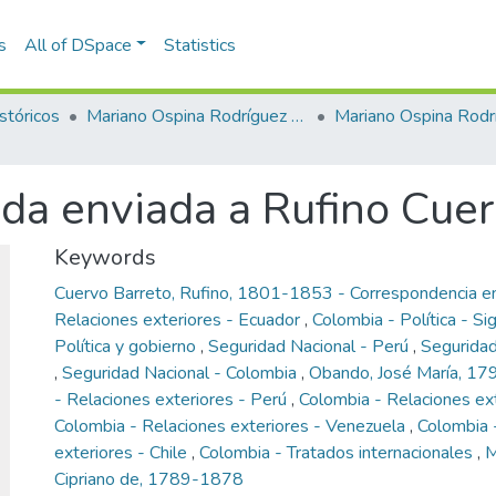
s
All of DSpace
Statistics
stóricos
Mariano Ospina Rodríguez (1826 -1912)
Mariano Ospina Rodr
da enviada a Rufino Cue
Keywords
Cuervo Barreto, Rufino, 1801-1853 - Correspondencia e
Relaciones exteriores - Ecuador
,
Colombia - Política - Si
Política y gobierno
,
Seguridad Nacional - Perú
,
Seguridad
,
Seguridad Nacional - Colombia
,
Obando, José María, 1
- Relaciones exteriores - Perú
,
Colombia - Relaciones ex
Colombia - Relaciones exteriores - Venezuela
,
Colombia 
exteriores - Chile
,
Colombia - Tratados internacionales
,
M
Cipriano de, 1789-1878