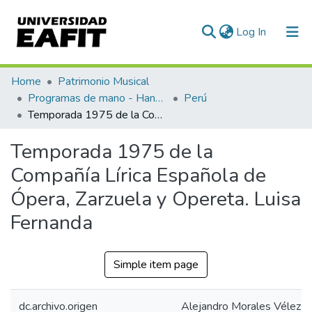
(current)
Log In
Communities & Collections
Home
Patrimonio Musical
Programas de mano - Hand programs
Perú
All of DSpace
Temporada 1975 de la Compañía Lírica Española de Ópera, Zarzuela y Opereta. Luisa Fernanda
Statistics
Temporada 1975 de la
Compañía Lírica Española de
Ópera, Zarzuela y Opereta. Luisa
Fernanda
Simple item page
dc.archivo.origen
Alejandro Morales Vélez