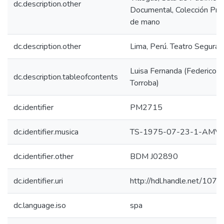
dc.description.other
Documental, Colección Pr
de mano
dc.description.other
Lima, Perú. Teatro Segura
Luisa Fernanda (Federico 
dc.description.tableofcontents
Torroba)
dc.identifier
PM2715
dc.identifier.musica
TS-1975-07-23-1-AMV
dc.identifier.other
BDM J02890
dc.identifier.uri
http://hdl.handle.net/10
dc.language.iso
spa