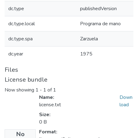
dc.type
publishedVersion
dc.type.local
Programa de mano
dc.type.spa
Zarzuela
dc.year
1975
Files
License bundle
Now showing
1 - 1 of 1
Name:
Down
license.txt
load
Size:
0 B
Format:
No