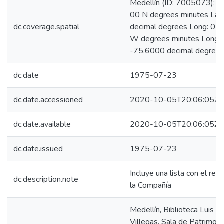
Medellín (ID: 7005073): L
00 N degrees minutes Lat
dc.coverage.spatial
decimal degrees Long: 07
W degrees minutes Long:
-75.6000 decimal degree
dc.date
1975-07-23
dc.date.accessioned
2020-10-05T20:06:05Z
dc.date.available
2020-10-05T20:06:05Z
dc.date.issued
1975-07-23
Incluye una lista con el rep
dc.description.note
la Compañía
Medellín, Biblioteca Luis E
Villegas, Sala de Patrimoni