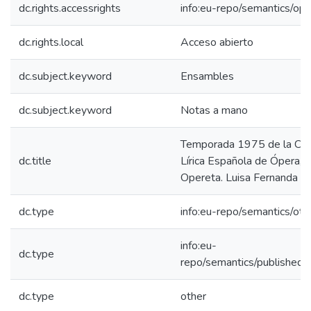
dc.rights.accessrights
info:eu-repo/semantics/op
dc.rights.local
Acceso abierto
dc.subject.keyword
Ensambles
dc.subject.keyword
Notas a mano
Temporada 1975 de la Co
dc.title
Lírica Española de Ópera, Z
Opereta. Luisa Fernanda
dc.type
info:eu-repo/semantics/oth
info:eu-
dc.type
repo/semantics/publishedV
dc.type
other