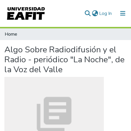
(current)
Log In
Communities & Collections
Home
All of DSpace
Algo Sobre Radiodifusión y el
Radio - periódico "La Noche", de
la Voz del Valle