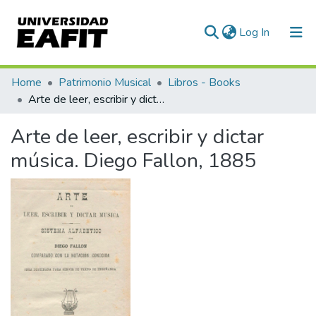
(current)
Log In
Communities & Collections
Home
Patrimonio Musical
Libros - Books
Arte de leer, escribir y dictar música. Diego Fallon, 1885
All of DSpace
Arte de leer, escribir y dictar
Statistics
música. Diego Fallon, 1885