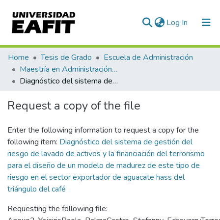
(current)
Log In
Communities & Collections
Home
Tesis de Grado
Escuela de Administración
Maestría en Administración de Riesgos (tesis)
All of DSpace
Diagnóstico del sistema de gestión del riesgo de lavado de activos y la financiación del terrorismo para el diseño de un modelo de madurez de este tipo de riesgo en el sector exportador de aguacate hass del triángulo del café
Statistics
Request a copy of the file
Enter the following information to request a copy for the
following item:
Diagnóstico del sistema de gestión del
riesgo de lavado de activos y la financiación del terrorismo
para el diseño de un modelo de madurez de este tipo de
riesgo en el sector exportador de aguacate hass del
triángulo del café
Requesting the following file: