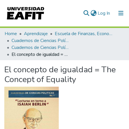
(current)
Log In
Communities & Collections
Home
Aprendizaje
Escuela de Finanzas, Economía y Gobierno
Cuadernos de Ciencias Políticas
All of DSpace
Cuadernos de Ciencias Políticas, Núm. 01 (2010)
El concepto de igualdad = The Concept of Equality
Statistics
El concepto de igualdad = The
Concept of Equality