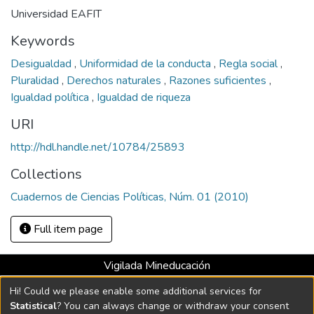
Universidad EAFIT
Keywords
Desigualdad
,
Uniformidad de la conducta
,
Regla social
,
Pluralidad
,
Derechos naturales
,
Razones suficientes
,
Igualdad política
,
Igualdad de riqueza
URI
http://hdl.handle.net/10784/25893
Collections
Cuadernos de Ciencias Políticas, Núm. 01 (2010)
Full item page
Vigilada Mineducación
Universidad con Acreditación Institucional hasta 2026 -
Hi! Could we please enable some additional services for
Resolución MEN 2158 de 2018
Statistical
? You can always change or withdraw your consent