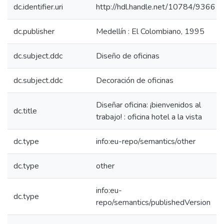
dc.identifier.uri
http://hdl.handle.net/10784/9366
dc.publisher
Medellín : El Colombiano, 1995
dc.subject.ddc
Diseño de oficinas
dc.subject.ddc
Decoración de oficinas
Diseñar oficina: ¡bienvenidos al
dc.title
trabajo! : oficina hotel a la vista
dc.type
info:eu-repo/semantics/other
dc.type
other
info:eu-
dc.type
repo/semantics/publishedVersion