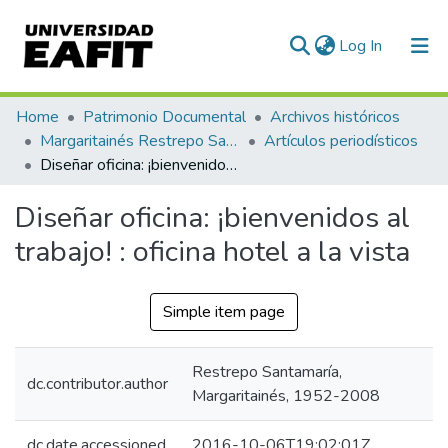
(current)
Log In
Communities & Collections
Home
Patrimonio Documental
Archivos históricos
Margaritainés Restrepo Santamaría
Artículos periodísticos
All of DSpace
Diseñar oficina: ¡bienvenidos al trabajo! : oficina hotel a la vista
Statistics
Diseñar oficina: ¡bienvenidos al
trabajo! : oficina hotel a la vista
Simple item page
Restrepo Santamaría,
dc.contributor.author
Margaritainés, 1952-2008
dc.date.accessioned
2016-10-06T19:02:01Z