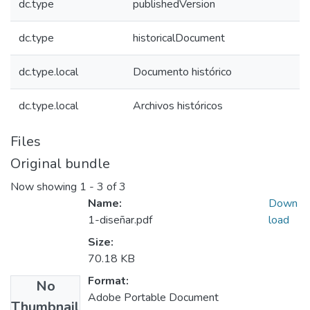
dc.type
publishedVersion
dc.type
historicalDocument
dc.type.local
Documento histórico
dc.type.local
Archivos históricos
Files
Original bundle
Now showing
1 - 3 of 3
Name:
Down
1-diseñar.pdf
load
Size:
70.18 KB
Format:
No
Adobe Portable Document
Thumbnail