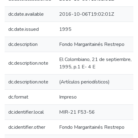
dc.date.available
2016-10-06T19:02:01Z
dc.date.issued
1995
dc.description
Fondo Margaritainés Restrepo
El Colombiano, 21 de septiembre,
dc.description.note
1995, p.1 E- 4 E
dc.description.note
(Artículos periodísticos)
dc.format
Impreso
dc.identifier.local
MIR-21 F53-56
dc.identifier.other
Fondo Margaritainés Restrepo