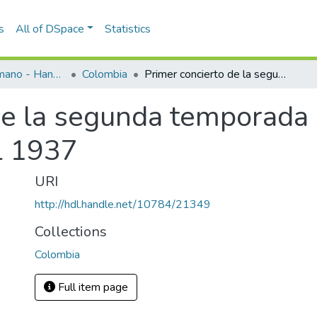
s
All of DSpace
Statistics
Programas de mano - Hand programs
Colombia
Primer concierto de la segunda temporada de la Orquesta Sinfónica Nacional 1937
de la segunda temporada 
l 1937
URI
http://hdl.handle.net/10784/21349
Collections
Colombia
Full item page