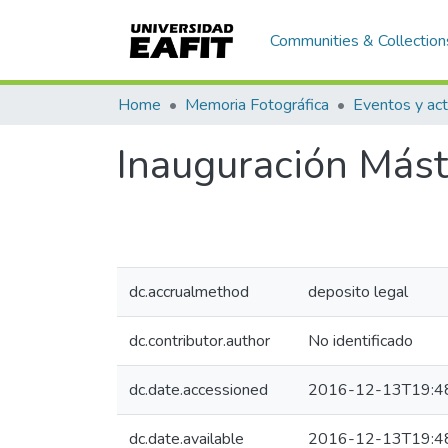
Communities & Collection
Home
Memoria Fotográfica
Eventos y act
Inauguración Mást
dc.accrualmethod
deposito legal
dc.contributor.author
No identificado
dc.date.accessioned
2016-12-13T19:4
dc.date.available
2016-12-13T19:4