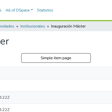
s
All of DSpace
Statistics
ividades
Institucionales
Inauguración Máster
er
Simple item page
8:22Z
8:22Z