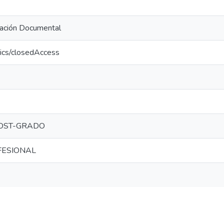
ración Documental
tics/closedAccess
OST-GRADO
FESIONAL