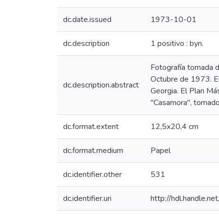
dc.date.issued
1973-10-01
dc.description
1 positivo : byn.
Fotografía tomada de
Octubre de 1973. El
dc.description.abstract
Georgia. El Plan Más
"Casamora", tomado 
dc.format.extent
12,5x20,4 cm
dc.format.medium
Papel
dc.identifier.other
531
dc.identifier.uri
http://hdl.handle.