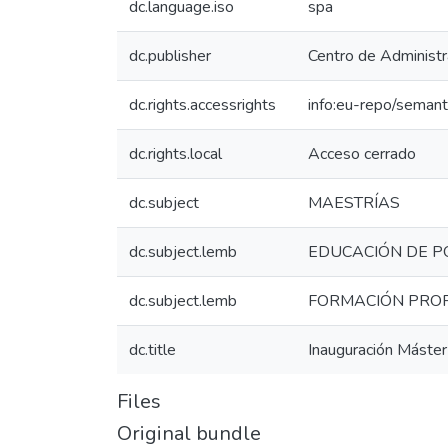
dc.language.iso
spa
dc.publisher
Centro de Administ
dc.rights.accessrights
info:eu-repo/seman
dc.rights.local
Acceso cerrado
dc.subject
MAESTRÍAS
dc.subject.lemb
EDUCACIÓN DE P
dc.subject.lemb
FORMACIÓN PRO
dc.title
Inauguración Máster
Files
Original bundle