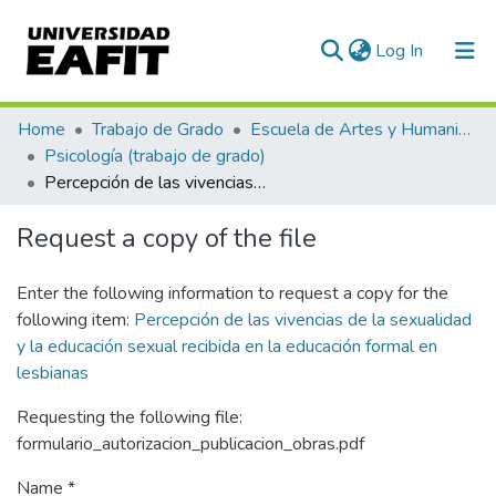
(current)
Log In
Communities & Collections
Home
Trabajo de Grado
Escuela de Artes y Humanidades
Psicología (trabajo de grado)
All of DSpace
Percepción de las vivencias de la sexualidad y la educación sexual recibida en la educación formal en lesbianas
Statistics
Request a copy of the file
Enter the following information to request a copy for the
following item:
Percepción de las vivencias de la sexualidad
y la educación sexual recibida en la educación formal en
lesbianas
Requesting the following file:
formulario_autorizacion_publicacion_obras.pdf
Name *