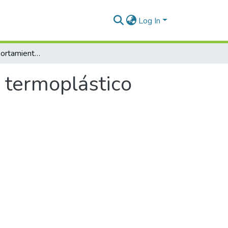
Log In
Estudio del comportamiento de un material termoplástico durante el proceso de estiramiento
 termoplástico