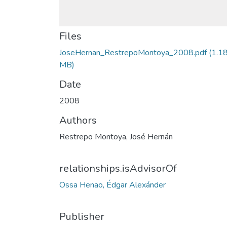
Files
JoseHernan_RestrepoMontoya_2008.pdf
(1.1
MB)
Date
2008
Authors
Restrepo Montoya, José Hernán
relationships.isAdvisorOf
Ossa Henao, Édgar Alexánder
Publisher