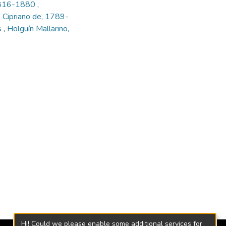
 1816-1880
,
Cipriano de, 1789-
s
,
Holguín Mallarino,
Hi! Could we please enable some additional services for