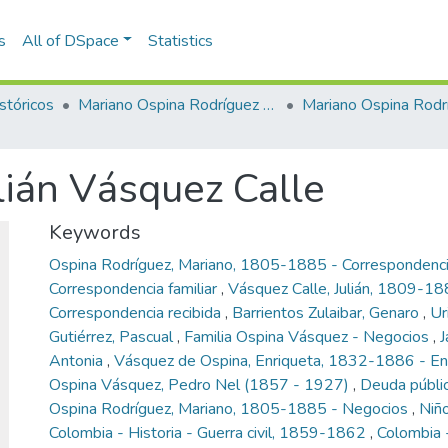
s
All of DSpace
Statistics
stóricos
Mariano Ospina Rodríguez (1826 -1912)
Mariano Ospina Rodr
lián Vásquez Calle
Keywords
Ospina Rodríguez, Mariano, 1805-1885 - Correspondenc
Correspondencia familiar
,
Vásquez Calle, Julián, 1809-18
Correspondencia recibida
,
Barrientos Zulaibar, Genaro
,
Ur
Gutiérrez, Pascual
,
Familia Ospina Vásquez - Negocios
,
J
Antonia
,
Vásquez de Ospina, Enriqueta, 1832-1886 - 
Ospina Vásquez, Pedro Nel (1857 - 1927)
,
Deuda públi
Ospina Rodríguez, Mariano, 1805-1885 - Negocios
,
Niñ
Colombia - Historia - Guerra civil, 1859-1862
,
Colombia -