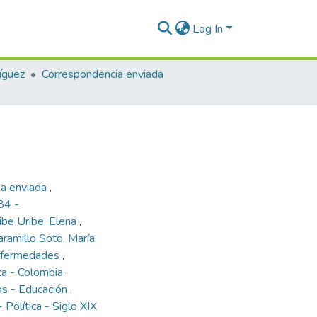
Log In
íguez
Correspondencia enviada
ia enviada
,
84 -
ibe Uribe, Elena
,
aramillo Soto, María
Enfermedades
,
ca - Colombia
,
os - Educación
,
 Política - Siglo XIX