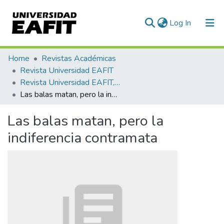
(current)
Log In
Communities & Collections
Home
Revistas Académicas
Revista Universidad EAFIT
All of DSpace
Revista Universidad EAFIT, Vol. 56, Núm. 177 (2021)
Las balas matan, pero la indiferencia contramata
Statistics
Las balas matan, pero la
indiferencia contramata