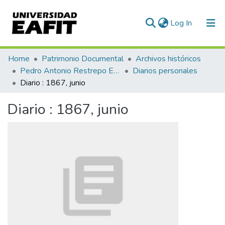
(current)
Log In
Communities & Collections
Home
Patrimonio Documental
Archivos históricos
Pedro Antonio Restrepo Escovar
Diarios personales
All of DSpace
Diario : 1867, junio
Statistics
Diario : 1867, junio