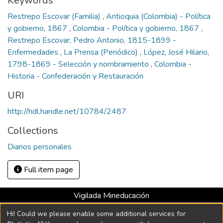
Keywords
Restrepo Escovar (Familia)
,
Antioquia (Colombia) - Política
y gobierno, 1867
,
Colombia - Política y gobierno, 1867
,
Restrepo Escovar, Pedro Antonio, 1815-1899 -
Enfermedades
,
La Prensa (Periódico)
,
López, José Hilario,
1798-1869 - Selección y nombramiento
,
Colombia -
Historia - Confederación y Restauración
URI
http://hdl.handle.net/10784/2487
Collections
Diarios personales
Full item page
Vigilada Mineducación
Universidad con Acreditación Institucional hasta 2026 -
Hi! Could we please enable some additional services for
Resolución MEN 2158 de 2018