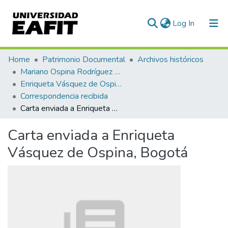
(current)
Log In
Communities & Collections
Home
Patrimonio Documental
Archivos históricos
Mariano Ospina Rodríguez (1826 -1912)
All of DSpace
Enriqueta Vásquez de Ospina
Correspondencia recibida
Statistics
Carta enviada a Enriqueta Vásquez de Ospina, Bogotá
Carta enviada a Enriqueta
Vásquez de Ospina, Bogotá