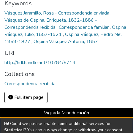
Keywords
Vásquez Jaramillo, Rosa - Correspondencia enviada
,
Vásquez de Ospina, Enriqueta, 1832-1886 -
Correspondencia recibida
,
Correspondencia familiar
,
Ospina
Vásquez, Tulio, 1857-1921
,
Ospina Vásquez, Pedro Nel,
1858-1927
,
Ospina Vásquez Antonia, 1857
URI
http://hdl.handle.net/10784/5714
Collections
Correspondencia recibida
Full item page
Vigilada Mineducación
Universidad con Acreditación Institucional hasta 2026 -
Hi! Could we please enable some additional services for
Resolución MEN 2158 de 2018
Statistical
? You can always change or withdraw your consent