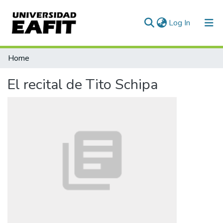
(current)
Log In
Communities & Collections
Home
All of DSpace
El recital de Tito Schipa
Statistics