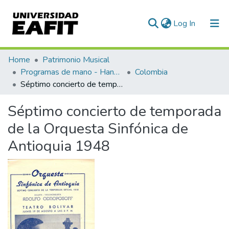
(current)
Log In
Communities & Collections
Home
Patrimonio Musical
Programas de mano - Hand programs
Colombia
All of DSpace
Séptimo concierto de temporada de la Orquesta Sinfónica de Antioquia 1948
Statistics
Séptimo concierto de temporada
de la Orquesta Sinfónica de
Antioquia 1948