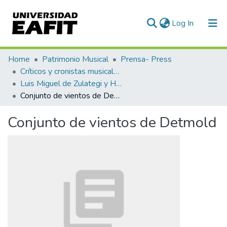
(current)
Log In
Communities & Collections
Home
Patrimonio Musical
Prensa- Press
Críticos y cronistas musicales
All of DSpace
Luis Miguel de Zulategi y Huarte
Conjunto de vientos de Detmold
Statistics
Conjunto de vientos de Detmold