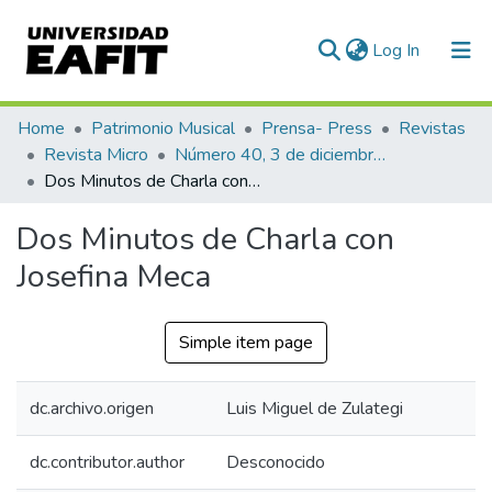
(current)
Log In
Communities & Collections
Home
Patrimonio Musical
Prensa- Press
Revistas
Revista Micro
Número 40, 3 de diciembre de 1940
All of DSpace
Dos Minutos de Charla con Josefina Meca
Statistics
Dos Minutos de Charla con
Josefina Meca
Simple item page
dc.archivo.origen
Luis Miguel de Zulategi
dc.contributor.author
Desconocido