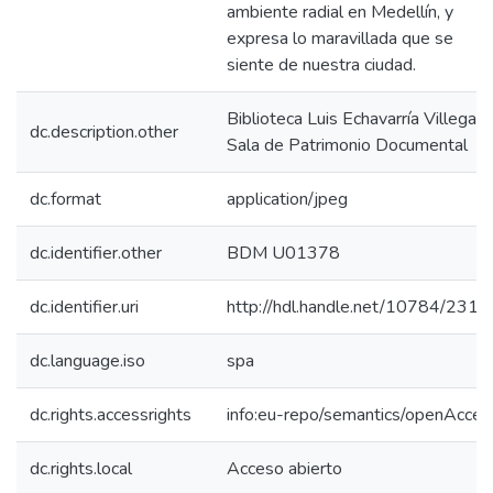
ambiente radial en Medellín, y
expresa lo maravillada que se
siente de nuestra ciudad.
Biblioteca Luis Echavarría Villegas,
dc.description.other
Sala de Patrimonio Documental
dc.format
application/jpeg
dc.identifier.other
BDM U01378
dc.identifier.uri
http://hdl.handle.net/10784/2312
dc.language.iso
spa
dc.rights.accessrights
info:eu-repo/semantics/openAcces
dc.rights.local
Acceso abierto