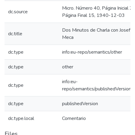
Micro. Número 40, Página Inicial 2,
dc.source
Página Final 15, 1940-12-03
Dos Minutos de Charla con Josefin
dc.title
Meca
dc.type
info:eu-repo/semantics/other
dc.type
other
info:eu-
dc.type
repo/semantics/publishedVersion
dc.type
publishedVersion
dc.type.local
Comentario
Files