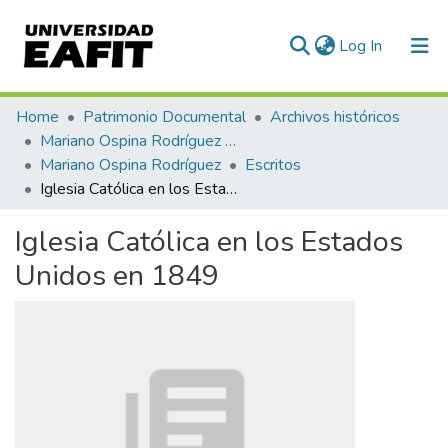
(current)
Log In
Communities & Collections
Home
Patrimonio Documental
Archivos históricos
Mariano Ospina Rodríguez (1826 -1912)
All of DSpace
Mariano Ospina Rodríguez
Escritos
Iglesia Católica en los Estados Unidos en 1849
Statistics
Iglesia Católica en los Estados
Unidos en 1849