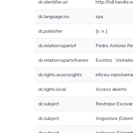
dc.identifier.uri
http://hdl.handl
dc.language.iso
spa
dc.publisher
[s. n. ]
dc.relation.ispartof
Pedro Antonio Re
dc.relation.ispartofseries
Escritos : Visitador
dc.rights.accessrights
info:eu-repo/sem
dc.rights.local
Acceso abierto
dc.subject
Restrepo Escovar 
dc.subject
Angostura (Colomb