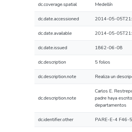
dc.coverage.spatial
Medellín
dc.date.accessioned
2014-05-05T21:
dc.date.available
2014-05-05T21:
dc.date.issued
1862-06-08
dc.description
5 folios
dc.description.note
Realiza un descrip
Carlos E. Restrepo
dc.description.note
padre haya escrito
departamentos
dc.identifier.other
PARE-E-4 F46-