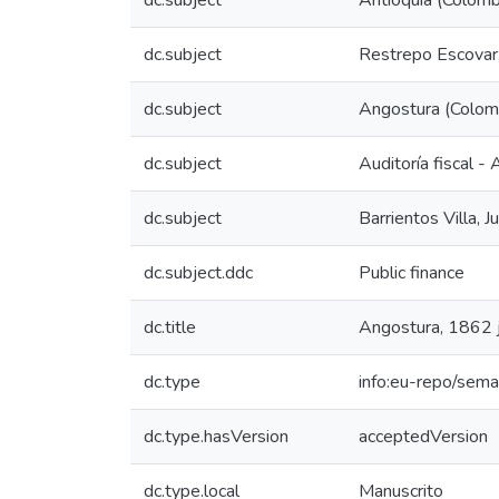
dc.subject
Antioquia (Colombi
dc.subject
Restrepo Escovar
dc.subject
Angostura (Colomb
dc.subject
Auditoría fiscal -
dc.subject
Barrientos Villa,
dc.subject.ddc
Public finance
dc.title
Angostura, 1862 j
dc.type
info:eu-repo/sema
dc.type.hasVersion
acceptedVersion
dc.type.local
Manuscrito