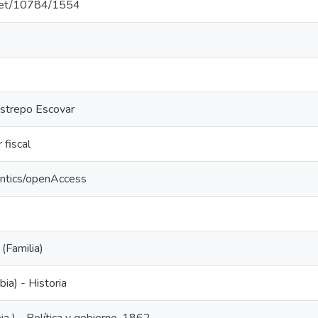
e.net/10784/1554
strepo Escovar
 fiscal
antics/openAccess
(Familia)
ia) - Historia