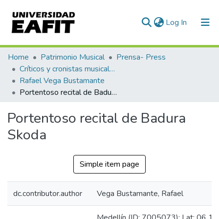
(current)
Log In
Communities & Collections
Home
Patrimonio Musical
Prensa- Press
Críticos y cronistas musicales
All of DSpace
Rafael Vega Bustamante
Portentoso recital de Badura Skoda
Statistics
Portentoso recital de Badura
Skoda
Simple item page
dc.contributor.author
Vega Bustamante, Rafael
Medellín (ID: 7005073): Lat: 06 15