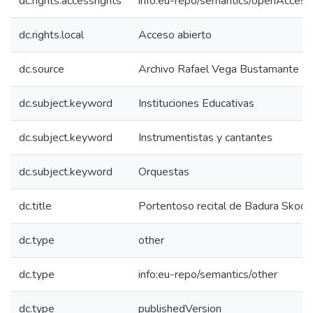
dc.rights.accessrights
info:eu-repo/semantics/openAccess
dc.rights.local
Acceso abierto
dc.source
Archivo Rafael Vega Bustamante
dc.subject.keyword
Instituciones Educativas
dc.subject.keyword
Instrumentistas y cantantes
dc.subject.keyword
Orquestas
dc.title
Portentoso recital de Badura Skoda
dc.type
other
dc.type
info:eu-repo/semantics/other
dc.type
publishedVersion