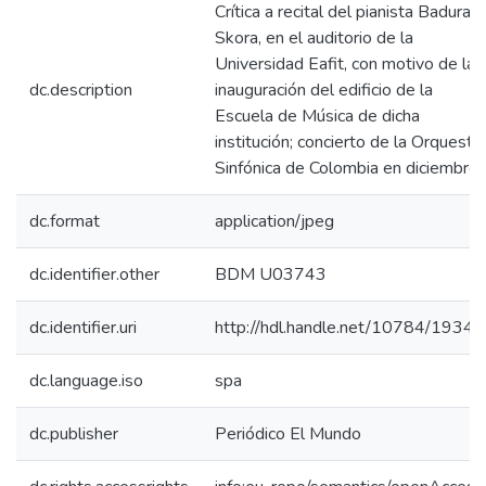
Crítica a recital del pianista Badura
Skora, en el auditorio de la
Universidad Eafit, con motivo de la
dc.description
inauguración del edificio de la
Escuela de Música de dicha
institución; concierto de la Orquesta
Sinfónica de Colombia en diciembre
dc.format
application/jpeg
dc.identifier.other
BDM U03743
dc.identifier.uri
http://hdl.handle.net/10784/19349
dc.language.iso
spa
dc.publisher
Periódico El Mundo