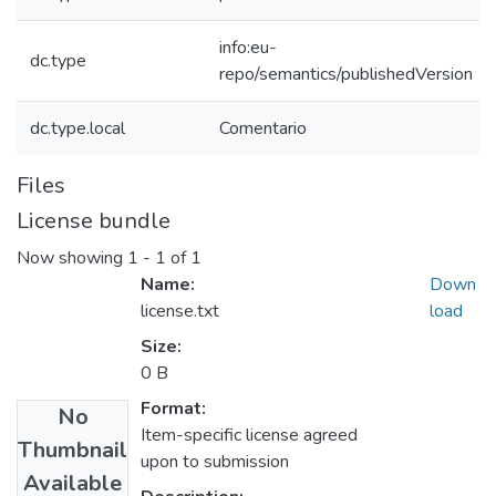
info:eu-
dc.type
repo/semantics/publishedVersion
dc.type.local
Comentario
Files
License bundle
Now showing
1 - 1 of 1
Name:
Down
license.txt
load
Size:
0 B
Format:
No
Item-specific license agreed
Thumbnail
upon to submission
Available