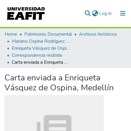
(current)
Log In
Communities & Collections
Home
Patrimonio Documental
Archivos históricos
Mariano Ospina Rodríguez (1826 -1912)
All of DSpace
Enriqueta Vásquez de Ospina
Correspondencia recibida
Statistics
Carta enviada a Enriqueta Vásquez de Ospina, Medellín
Carta enviada a Enriqueta
Vásquez de Ospina, Medellín