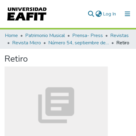
(current)
Log In
Communities & Collections
Home
Patrimonio Musical
Prensa- Press
Revistas
Revista Micro
Número 54, septiembre de 1943
Retiro
All of DSpace
Retiro
Statistics