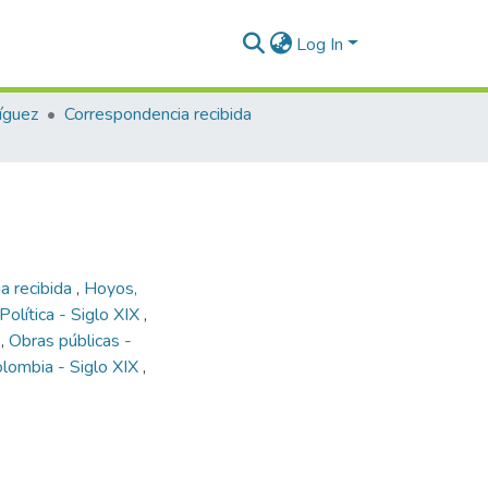
Log In
íguez
Correspondencia recibida
a recibida
,
Hoyos,
Política - Siglo XIX
,
a
,
Obras públicas -
olombia - Siglo XIX
,