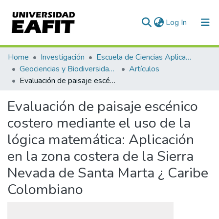
(current)
Log In
Communities & Collections
Home
Investigación
Escuela de Ciencias Aplicadas e Ingeniería
Geociencias y Biodiversidad (GEBI)
Artículos
All of DSpace
Evaluación de paisaje escénico costero mediante el uso de la lógica matemática: Aplicación en la zona costera de la Sierra Nevada de Santa Marta ¿ Caribe Colombiano
Statistics
Evaluación de paisaje escénico
costero mediante el uso de la
lógica matemática: Aplicación
en la zona costera de la Sierra
Nevada de Santa Marta ¿ Caribe
Colombiano