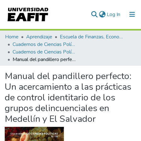
(current)
Log In
Communities & Collections
Home
Aprendizaje
Escuela de Finanzas, Economía y Gobierno
Cuadernos de Ciencias Políticas
All of DSpace
Cuadernos de Ciencias Políticas, Núm. 10 (2019)
Manual del pandillero perfecto: Un acercamiento a las prácticas de control identitario de los grupos delincuenciales en Medellín y El Salvador
Statistics
Manual del pandillero perfecto:
Un acercamiento a las prácticas
de control identitario de los
grupos delincuenciales en
Medellín y El Salvador