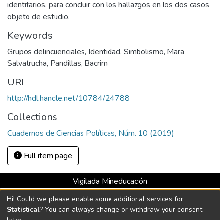
identitarios, para concluir con los hallazgos en los dos casos
objeto de estudio.
Keywords
Grupos delincuenciales
,
Identidad
,
Simbolismo
,
Mara
Salvatrucha
,
Pandillas
,
Bacrim
URI
http://hdl.handle.net/10784/24788
Collections
Cuadernos de Ciencias Políticas, Núm. 10 (2019)
Full item page
Vigilada Mineducación
Universidad con Acreditación Institucional hasta 2026 -
Hi! Could we please enable some additional services for
Resolución MEN 2158 de 2018
Statistical
? You can always change or withdraw your consent
later.