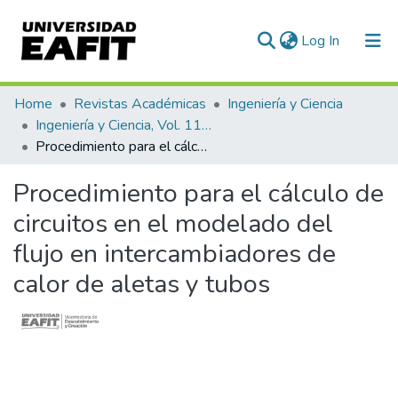
(current)
Log In
Communities & Collections
Home
Revistas Académicas
Ingeniería y Ciencia
Ingeniería y Ciencia, Vol. 11, Núm. 21 (2015)
All of DSpace
Procedimiento para el cálculo de circuitos en el modelado del flujo en intercambiadores de calor de aletas y tubos
Statistics
Procedimiento para el cálculo de
circuitos en el modelado del
flujo en intercambiadores de
calor de aletas y tubos