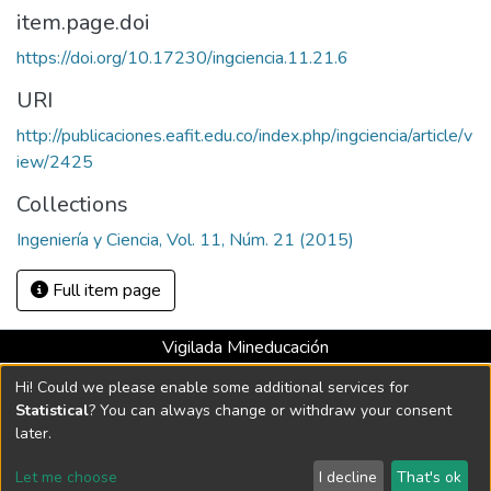
item.page.doi
https://doi.org/10.17230/ingciencia.11.21.6
URI
http://publicaciones.eafit.edu.co/index.php/ingciencia/article/v
iew/2425
Collections
Ingeniería y Ciencia, Vol. 11, Núm. 21 (2015)
Full item page
Vigilada Mineducación
Universidad con Acreditación Institucional hasta 2026 -
Hi! Could we please enable some additional services for
Resolución MEN 2158 de 2018
Statistical
? You can always change or withdraw your consent
later.
DSpace software
copyright © 2002-2026
LYRASIS
Let me choose
I decline
That's ok