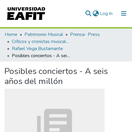
(current)
Log In
Communities & Collections
Home
Patrimonio Musical
Prensa- Press
Críticos y cronistas musicales
All of DSpace
Rafael Vega Bustamante
Posibles conciertos - A seis años del millón
Statistics
Posibles conciertos - A seis
años del millón