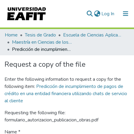
(current)
Log In
Communities & Collections
Home
Tesis de Grado
Escuela de Ciencias Aplicadas e Ingeniería
Maestría en Ciencias de los Datos y Analítica (tesis)
All of DSpace
Predicción de incumplimiento de pagos de crédito en una entidad financiera utilizando chats de servicio al cliente
Statistics
Request a copy of the file
Enter the following information to request a copy for the
following item:
Predicción de incumplimiento de pagos de
crédito en una entidad financiera utilizando chats de servicio
al cliente
Requesting the following file:
formulario_autorizacion_publicacion_obras.pdf
Name *