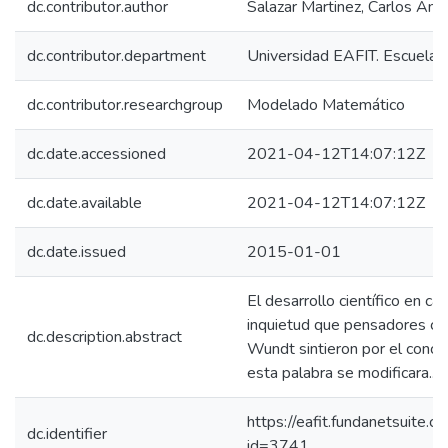
dc.contributor.author
Salazar Martinez, Carlos And
dc.contributor.department
Universidad EAFIT. Escuela d
dc.contributor.researchgroup
Modelado Matemático
dc.date.accessioned
2021-04-12T14:07:12Z
dc.date.available
2021-04-12T14:07:12Z
dc.date.issued
2015-01-01
El desarrollo científico en ca
inquietud que pensadores co
dc.description.abstract
Wundt sintieron por el concep
esta palabra se modificara..
https://eafit.fundanetsuite.
dc.identifier
id=3741