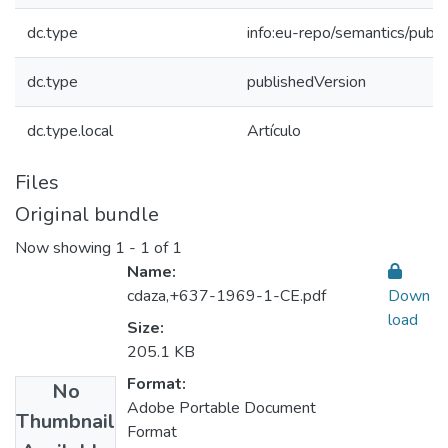
dc.type
info:eu-repo/semantics/publ
dc.type
publishedVersion
dc.type.local
Artículo
Files
Original bundle
Now showing
1 - 1 of 1
Name:
cdaza,+637-1969-1-CE.pdf
Down
load
Size:
205.1 KB
Format:
No
Adobe Portable Document
Thumbnail
Format