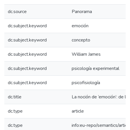
dc.source
Panorama
dc.subject.keyword
emoción
dc.subject.keyword
concepto
dc.subject.keyword
William James
dc.subject.keyword
psicología experimental
dc.subject.keyword
psicofisiología
dc.title
La noción de ‘emoción’: de la f
dc.type
article
dc.type
info:eu-repo/semantics/articl