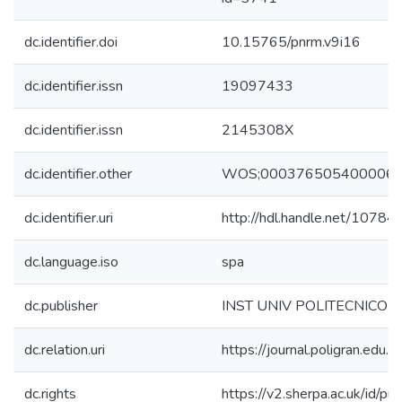
dc.identifier.doi
10.15765/pnrm.v9i16
dc.identifier.issn
19097433
dc.identifier.issn
2145308X
dc.identifier.other
WOS;000376505400006
dc.identifier.uri
http://hdl.handle.net/1078
dc.language.iso
spa
dc.publisher
INST UNIV POLITECNICO
dc.relation.uri
https://journal.poligran.edu.
dc.rights
https://v2.sherpa.ac.uk/id/p