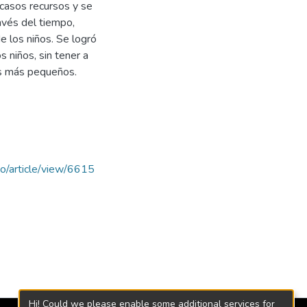
scasos recursos y se
avés del tiempo,
e los niños. Se logró
 niños, sin tener a
los más pequeños.
ejo/article/view/6615
Hi! Could we please enable some additional services for