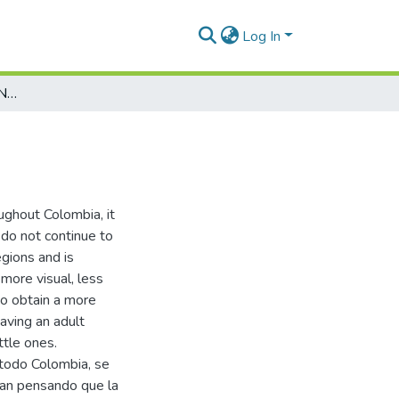
Log In
Cuclí Cuclí: Science With No Hiding Places
ughout Colombia, it
 do not continue to
egions and is
more visual, less
 to obtain a more
having an adult
ttle ones.
 todo Colombia, se
gan pensando que la