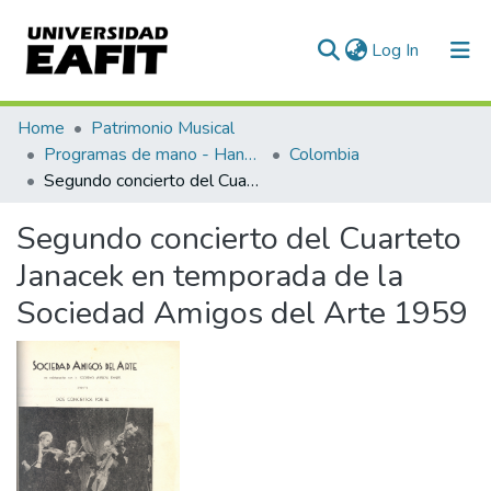
(current)
Log In
Communities & Collections
Home
Patrimonio Musical
Programas de mano - Hand programs
Colombia
All of DSpace
Segundo concierto del Cuarteto Janacek en temporada de la Sociedad Amigos del Arte 1959
Statistics
Segundo concierto del Cuarteto
Janacek en temporada de la
Sociedad Amigos del Arte 1959