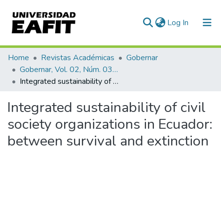
(current)
Log In
Communities & Collections
Home
Revistas Académicas
Gobernar
Gobernar, Vol. 02, Núm. 03 (2018)
All of DSpace
Integrated sustainability of civil society organizations in Ecuador: between survival and extinction
Statistics
Integrated sustainability of civil
society organizations in Ecuador:
between survival and extinction