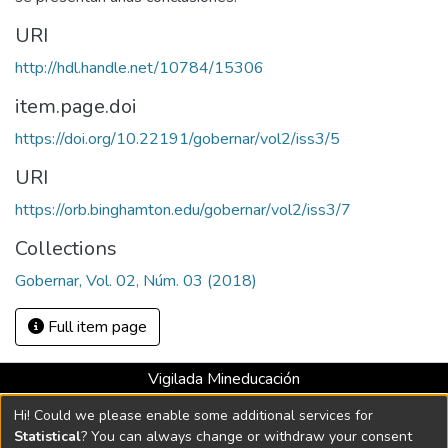
URI
http://hdl.handle.net/10784/15306
item.page.doi
https://doi.org/10.22191/gobernar/vol2/iss3/5
URI
https://orb.binghamton.edu/gobernar/vol2/iss3/7
Collections
Gobernar, Vol. 02, Núm. 03 (2018)
Full item page
Vigilada Mineducación
Universidad con Acreditación Institucional hasta 2026 -
Hi! Could we please enable some additional services for
Resolución MEN 2158 de 2018
Statistical
? You can always change or withdraw your consent