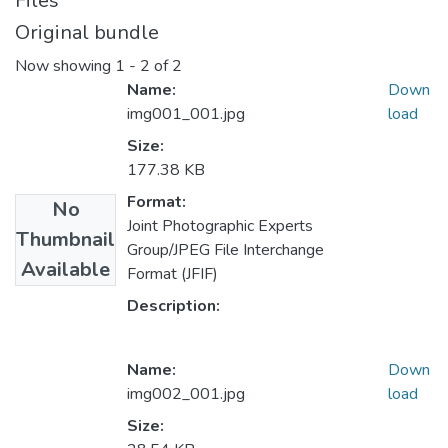
Files
Original bundle
Now showing
1 - 2 of 2
Name:
Down
img001_001.jpg
load
Size:
177.38 KB
Format:
No
Joint Photographic Experts
Thumbnail
Group/JPEG File Interchange
Available
Format (JFIF)
Description:
Name:
Down
img002_001.jpg
load
Size: