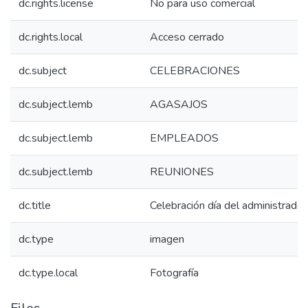
dc.rights.license
No para uso comercial
dc.rights.local
Acceso cerrado
dc.subject
CELEBRACIONES
dc.subject.lemb
AGASAJOS
dc.subject.lemb
EMPLEADOS
dc.subject.lemb
REUNIONES
dc.title
Celebración día del administrador
dc.type
imagen
dc.type.local
Fotografía