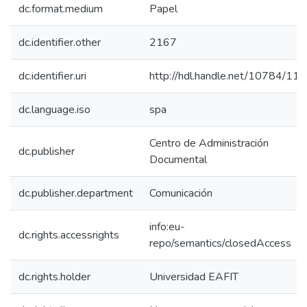
dc.format.medium
Papel
dc.identifier.other
2167
dc.identifier.uri
http://hdl.handle.net/10784/11
dc.language.iso
spa
Centro de Administración
dc.publisher
Documental
dc.publisher.department
Comunicación
info:eu-
dc.rights.accessrights
repo/semantics/closedAccess
dc.rights.holder
Universidad EAFIT