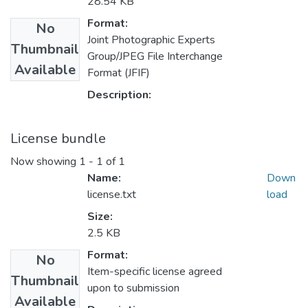
28.54 KB
Format:
No
Joint Photographic Experts
Thumbnail
Group/JPEG File Interchange
Available
Format (JFIF)
Description:
License bundle
Now showing
1 - 1 of 1
Name:
Down
license.txt
load
Size:
2.5 KB
Format:
No
Item-specific license agreed
Thumbnail
upon to submission
Available