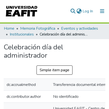
(current)
Log In
Communities & Collections
Home
Memoria Fotográfica
Eventos y actividades
Institucionales
Celebración día del administrador
All of DSpace
Celebración día del
Statistics
administrador
Simple item page
dc.accrualmethod
Transferencia documental interna
dc.contributor.author
No identificado
Universidad EAFIT - Centro de