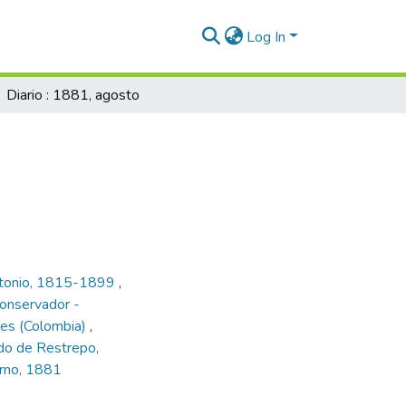
Log In
Diario : 1881, agosto
ntonio, 1815-1899
,
conservador -
ndes (Colombia)
,
ldo de Restrepo,
erno, 1881