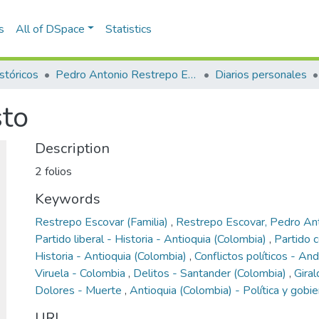
s
All of DSpace
Statistics
stóricos
Pedro Antonio Restrepo Escovar
Diarios personales
sto
Description
2 folios
Keywords
Restrepo Escovar (Familia)
,
Restrepo Escovar, Pedro A
Partido liberal - Historia - Antioquia (Colombia)
,
Partido 
Historia - Antioquia (Colombia)
,
Conflictos políticos - A
Viruela - Colombia
,
Delitos - Santander (Colombia)
,
Gira
Dolores - Muerte
,
Antioquia (Colombia) - Política y gobi
URI